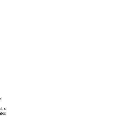
e
l, o
ntos