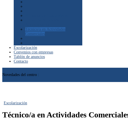
FP Inicial de Grado Medio
Técnico/a en Gestión
Administrativa
Técnico/a en Actividades
Comerciales
Escolarización
Convenios con empresas
Tablón de anuncios
Contacto
Novedades del centro :
Escolarización
Técnico/a en Actividades Comerciale